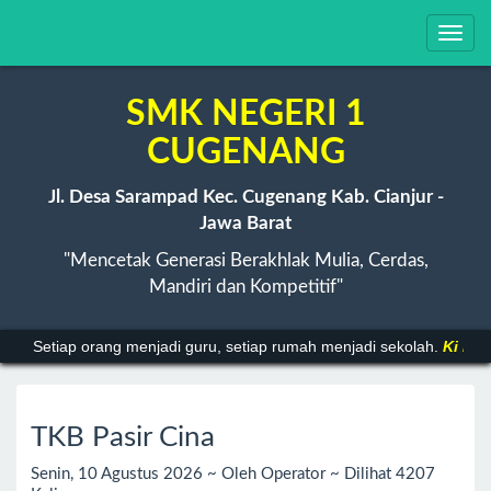
Toggl
navig
SMK NEGERI 1
CUGENANG
Jl. Desa Sarampad Kec. Cugenang Kab. Cianjur -
Jawa Barat
"Mencetak Generasi Berakhlak Mulia, Cerdas,
Mandiri dan Kompetitif"
Setiap orang menjadi guru, setiap rumah menjadi sekolah.
Ki Haj
TKB Pasir Cina
Senin, 10 Agustus 2026 ~ Oleh Operator ~ Dilihat 4207