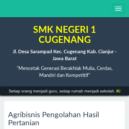
Toggl
navig
SMK NEGERI 1
CUGENANG
Jl. Desa Sarampad Kec. Cugenang Kab. Cianjur -
Jawa Barat
"Mencetak Generasi Berakhlak Mulia, Cerdas,
Mandiri dan Kompetitif"
Setiap orang menjadi guru, setiap rumah menjadi sekolah.
Ki Haj
Agribisnis Pengolahan Hasil
Pertanian